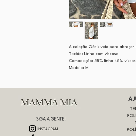
A coleção Oásis veio para abraçar
Tecido: Linho com viscose
Composição: 55% linho 45% visco
Modelo: M
AJ
TE
POL
SIGA A GENTE!
INSTAGRAM
POL