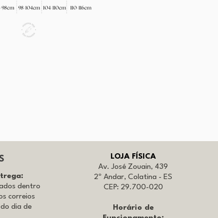
LOJA FÍSICA
S
Av. José Zouain, 439
ntrega:
2º Andar, Colatina - ES
iados dentro
CEP: 29.700-020
os correios
 do dia de
Horário de