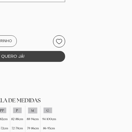
RRINHO
QUERO JÁ!