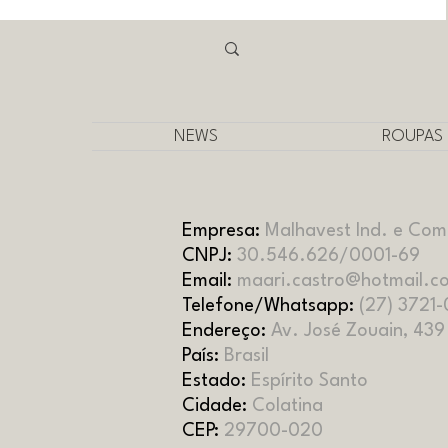
NEWS
ROUPAS
Empresa:
Malhavest Ind. e Com
CNPJ:
30.546.626/0001-69
Email:
maari.castro@hotmail.c
Telefone/Whatsapp:
(27) 3721
Endereço:
Av. José Zouain, 439 
País:
Brasil
Estado:
Espírito Santo
Cidade:
Colatina
CEP:
29700-020